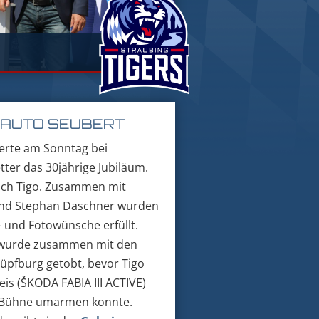
E AUTO SEUBERT
ierte am Sonntag bei
ter das 30jährige Jubiläum.
uch Tigo.
Zusammen mit
und Stephan Daschner wurden
 und Fotowünsche erfüllt.
wurde zusammen mit den
Hüpfburg getobt, bevor Tigo
is (ŠKODA FABIA III ACTIVE)
er Bühne umarmen konnte.