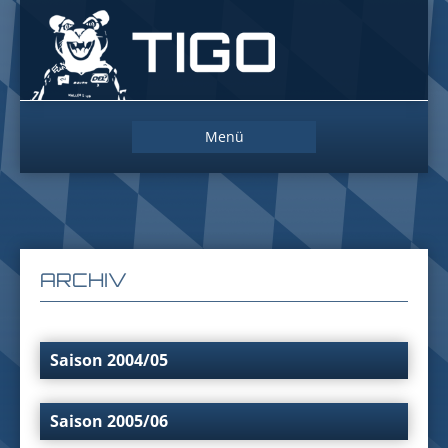
Das
Maskottchen
der
Straubing
Tigers
Zum
Menü
Inhalt
springen
ARCHIV
Saison 2004/05
Saison 2005/06