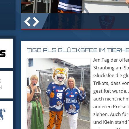
TIGO ALS GLÜCKSFEE IM TIERHE
Am Tag der offe
Straubing am So
Glücksfee die gl
Trikots, dass vo
gestiftet wurde.
auch nicht nehme
anderen Preise
ziehen. Auch fü
und Klein stand 