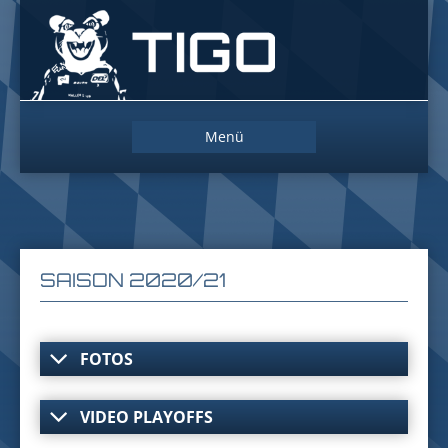
Das
Maskottchen
der
Straubing
Tigers
Zum
Menü
Inhalt
springen
SAISON 2020/21
FOTOS
VIDEO PLAYOFFS