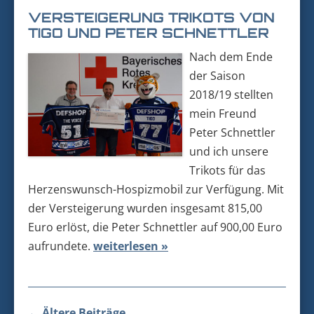
VERSTEIGERUNG TRIKOTS VON
TIGO UND PETER SCHNETTLER
Nach dem Ende
der Saison
2018/19 stellten
mein Freund
Peter Schnettler
und ich unsere
Trikots für das
Herzenswunsch-Hospizmobil zur Verfügung. Mit
der Versteigerung wurden insgesamt 815,00
Euro erlöst, die Peter Schnettler auf 900,00 Euro
aufrundete.
weiterlesen »
Beitragsnavigation
←
Ältere Beiträge