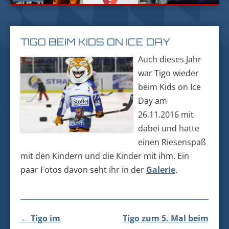
TIGO BEIM KIDS ON ICE DAY
Auch dieses Jahr
war Tigo wieder
beim Kids on Ice
Day am
26.11.2016 mit
dabei und hatte
einen Riesenspaß
mit den Kindern und die Kinder mit ihm. Ein
paar Fotos davon seht ihr in der
Galerie
.
Beitragsnavigation
←
Tigo im
Tigo zum 5. Mal beim