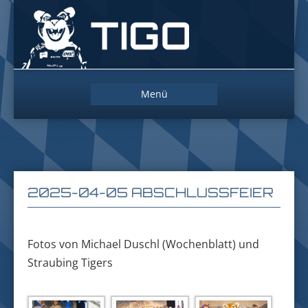
Das
Maskottchen
der
Straubing
Tigers
Zum
Menü
Inhalt
springen
2025-04-05 ABSCHLUSSFEIER
Fotos von Michael Duschl (Wochenblatt) und
Straubing Tigers