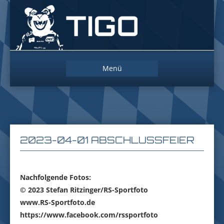
Das
Maskottchen
der
Straubing
Tigers
Zum
Menü
Inhalt
springen
2023-04-01 ABSCHLUSSFEIER
Nachfolgende Fotos:
© 2023 Stefan Ritzinger/RS-Sportfoto
www.RS-Sportfoto.de
https://www.facebook.com/rssportfoto