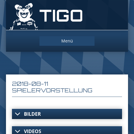
Das
Maskottchen
der
Straubing
Tigers
Zum
Menü
Inhalt
springen
2018-08-11
SPIELERVORSTELLUNG
BILDER
VIDEOS