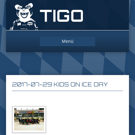
Das
Maskottchen
der
Straubing
Tigers
Zum
Menü
Inhalt
springen
2017-07-29 KIDS ON ICE DAY